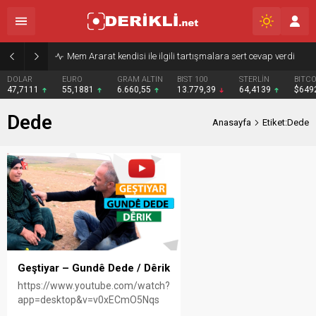
Mem Ararat kendisi ile ilgili tartışmalara sert cevap verdi
DOLAR
EURO
GRAM ALTIN
BIST 100
STERLİN
BITCO
47,7111
55,1881
6.660,55
13.779,39
64,4139
$649
Dede
Anasayfa
Etiket:Dede
Geştiyar – Gundê Dede / Dêrik
https://www.youtube.com/watch?
app=desktop&v=v0xECmO5Nqs