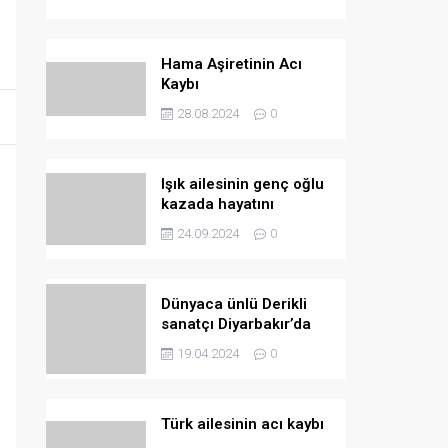
Hama Aşiretinin Acı
Kaybı
28.08.2024
0
Işık ailesinin genç oğlu
kazada hayatını
kaybetti
24.09.2024
0
Dünyaca ünlü Derikli
sanatçı Diyarbakır’da
konser verecek
19.04.2024
0
Türk ailesinin acı kaybı