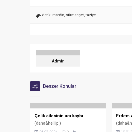
derik
,
mardin
,
sürmanşet
,
taziye
Admin
Benzer Konular
Çelik ailesinin acı kaybı
Erdem A
(daha&helliip;)
(daha&hel
26.03.2024
0
19.01.