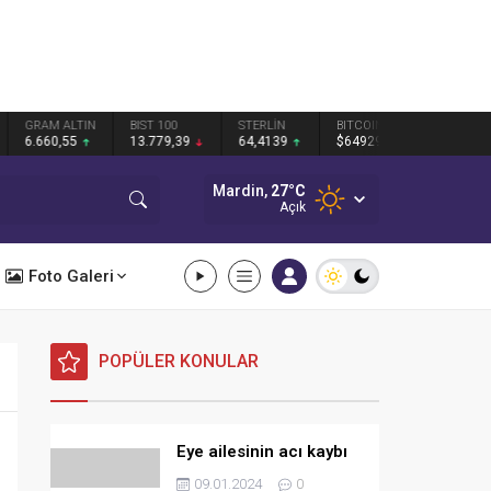
N
BIST 100
STERLİN
BITCOIN
BNB
13.779,39
64,4139
$64929
$593.47
Mardin,
27
°C
Açık
Foto Galeri
POPÜLER KONULAR
Eye ailesinin acı kaybı
09.01.2024
0