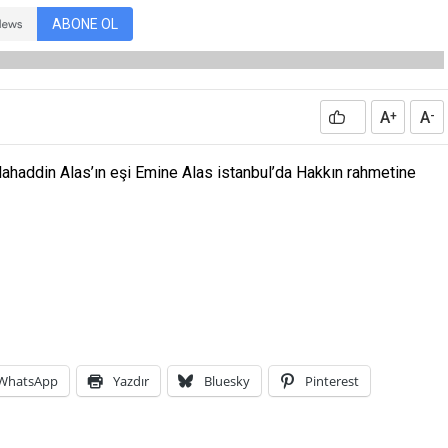
ABONE OL
A
A
+
-
ahaddin Alas’ın eşi Emine Alas istanbul’da Hakkın rahmetine
WhatsApp
Yazdır
Bluesky
Pinterest