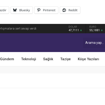
azdır
Bluesky
Pinterest
Reddit
llelerde Kar ve Buz Temizleme Çalışmalarını
DOLAR
EURO
GRAM ALTI
47,7111
55,1881
6.660,55
Gündem
Teknoloji
Sağlık
Taziye
Köşe Yazıları