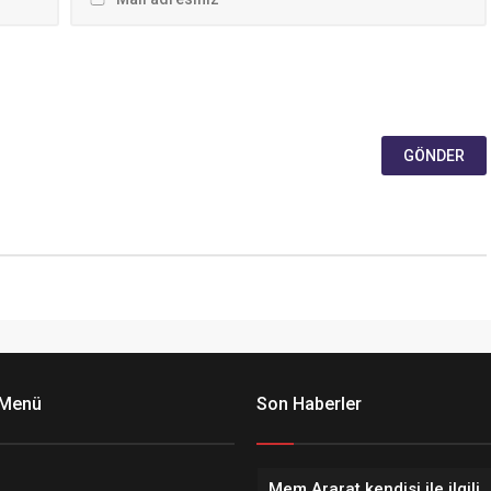
 Menü
Son Haberler
Mem Ararat kendisi ile ilgili