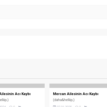
ilesinin Acı Kaybı
Mercan Ailesinin Acı Kaybı
liip;)
(daha&helliip;)
2024
0
07.01.2025
0