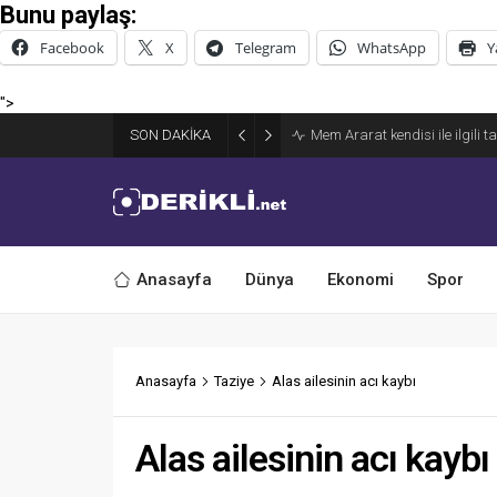
Bunu paylaş:
Facebook
X
Telegram
WhatsApp
Y
">
Derik Belediyesi Merkez Maha
SON DAKİKA
Sürdürüyor
Anasayfa
Dünya
Ekonomi
Spor
Anasayfa
Taziye
Alas ailesinin acı kaybı
Alas ailesinin acı kaybı