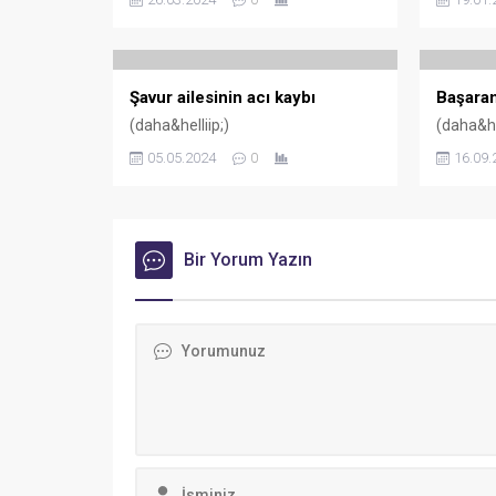
Şavur ailesinin acı kaybı
Başaran
(daha&helliip;)
(daha&hel
05.05.2024
0
16.09.
Bir Yorum Yazın