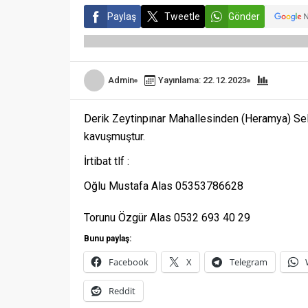
Paylaş
Tweetle
Gönder
Admin
Yayınlama: 22.12.2023
Derik Zeytinpınar Mahallesinden (Heramya) Sel
kavuşmuştur.
İrtibat tlf :
Oğlu Mustafa Alas 05353786628
Torunu Özgür Alas 0532 693 40 29
Bunu paylaş:
Facebook
X
Telegram
Reddit