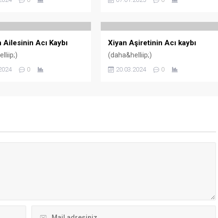
 Ailesinin Acı Kaybı
Xiyan Aşiretinin Acı kaybı
liip;)
(daha&helliip;)
2024
0
20.03.2024
0