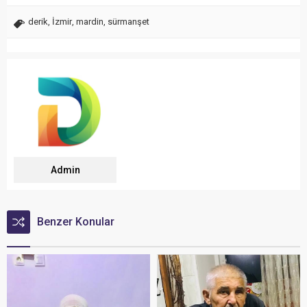
derik
,
İzmir
,
mardin
,
sürmanşet
Admin
Benzer Konular