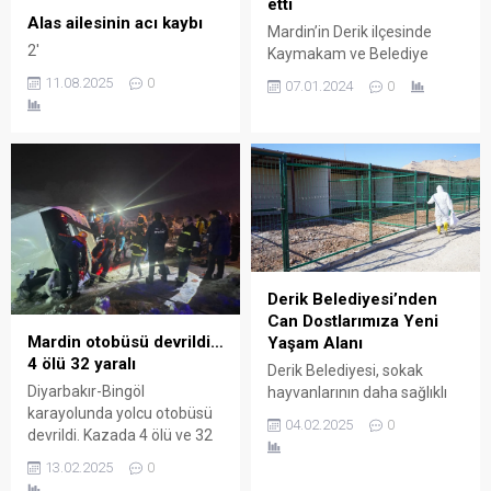
etti
Alas ailesinin acı kaybı
Mardin’in Derik ilçesinde
2'
Kaymakam ve Belediye
Başkan Vekili Evren Çakır,
11.08.2025
0
07.01.2024
0
ilçede yapılan çevre
düzenlemelerini yerinde
takip etti.
Derik Belediyesi’nden
Can Dostlarımıza Yeni
Mardin otobüsü devrildi…
Yaşam Alanı
4 ölü 32 yaralı
Derik Belediyesi, sokak
Diyarbakır-Bingöl
hayvanlarının daha sağlıklı
karayolunda yolcu otobüsü
ve güvenli bir ortamda
04.02.2025
0
devrildi. Kazada 4 ölü ve 32
yaşamlarını sürdürebilmeleri
yaralıların olduğu bildirildi.
için önemli bir adım attı.
13.02.2025
0
Belediyenin Fen İşleri