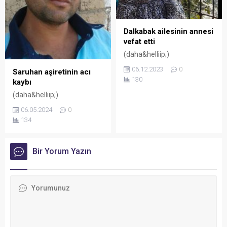
Dalkabak ailesinin annesi
vefat etti
(daha&helliip;)
06.12.2023
0
Saruhan aşiretinin acı
130
kaybı
(daha&helliip;)
06.05.2024
0
134
Bir Yorum Yazın