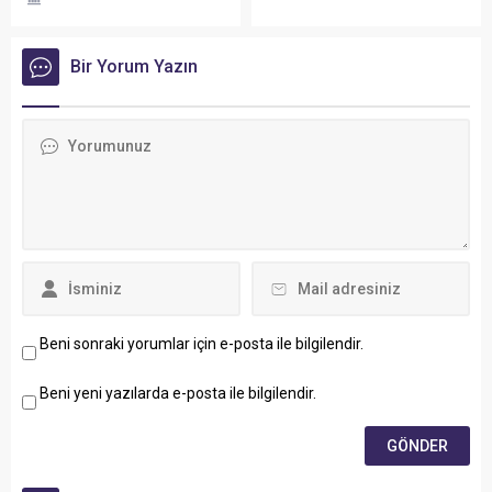
Müdürlüğü tarafından
yapılan incelemeler
sonucunda, mevcut hayvan
Bir Yorum Yazın
barınağında ek bir bina
ihtiyacı tespit edildi ve
hemen çalışmalar başlatıldı.
Beni sonraki yorumlar için e-posta ile bilgilendir.
Beni yeni yazılarda e-posta ile bilgilendir.