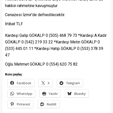
hakkın rahmetine kavuşmuştur.
Cenazesi İzmir’de defnedilecektir.
İrtibat TLF
Kardeşi Galip GÖKALP 0 (505) 468 79 73 *Kardeşi A.Kadir
GÖKALP 0 (542) 219 33 22 *Kardeşi Metin GÖKALP 0
(533) 445 01 11 *Kardeşi Hatip GÖKALP 0 (553) 378 39
47
Oğlu Mehmet GÖKALP 0 (554) 620 75 82
Bunu paylaş:
Facebook
X
Telegram
WhatsApp
Yazdır
Bluesky
Pinterest
Reddit