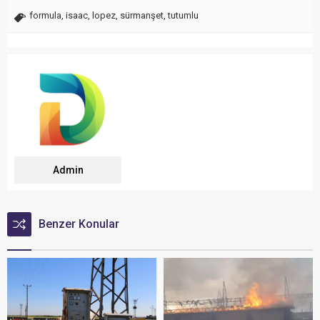
formula
,
isaac
,
lopez
,
sürmanşet
,
tutumlu
Admin
Benzer Konular