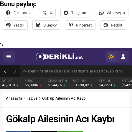
Bunu paylaş:
Facebook
X
Telegram
WhatsApp
Yazdır
Bluesky
Pinterest
Reddit
">
Derik Belediyesi Merkez Mahallelerde Kar ve Buz Temizleme Çalışmalarını Sürdürüyor
EURO
GRAM ALTIN
BIST 100
STERLİN
BITCOIN
BNB
55,0086
6.544,76
13.798,82
64,2273
$64278
$589
Anasayfa
Taziye
Gökalp Ailesinin Acı Kaybı
Gökalp Ailesinin Acı Kaybı