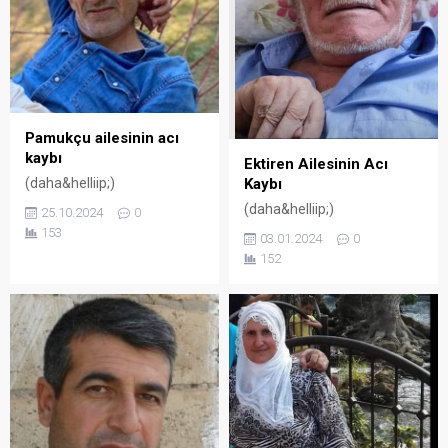
Pamukçu ailesinin acı
kaybı
Ektiren Ailesinin Acı
(daha&helliip;)
Kaybı
(daha&helliip;)
25.10.2024
0
153
03.01.2024
0
152