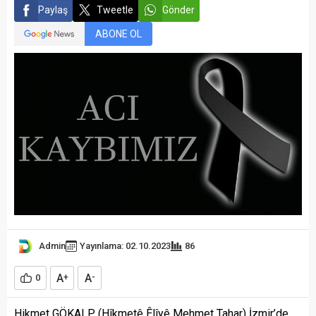
Paylaş
Tweetle
Gönder
ABONE OL
Admin
Yayınlama: 02.10.2023
86
A
A
0
+
-
Hikmet GÖKALP (Hîkmetê Êlîyê Mehmet Tahar) İzmir’de