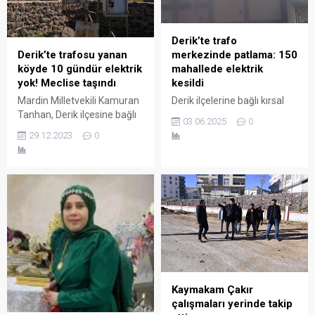
Derik’te trafo
Derik’te trafosu yanan
merkezinde patlama: 150
köyde 10 gündür elektrik
mahallede elektrik
yok! Meclise taşındı
kesildi
Mardin Milletvekili Kamuran
Derik ilçelerine bağlı kırsal
Tanhan, Derik ilçesine bağlı
mahalleleri besleyen
03.06.2025
0
Dumanlı mahallesinde
Dikmen Trafo Merkezi’nde,
29.12.2023
0
trafonun yanması sonucu
kaçak elektrik kullanımı ve
10 gündür elektriklerin
aşırı yüklenmeye bağlı
kesildiğini belirterek, konuyu
olarak ciddi bir arıza
Meclis gündemine taşıdı.
meydana geldi. Kırsal ve
tarımsal enerji hattında
yaşanan aşırı ısınma
sonucunda trafo
merkezinde yangın çıktı.
Yangının etkisiyle alevler
kısa sürede çatıya sıçradı.
Kaymakam Çakır
çalışmaları yerinde takip