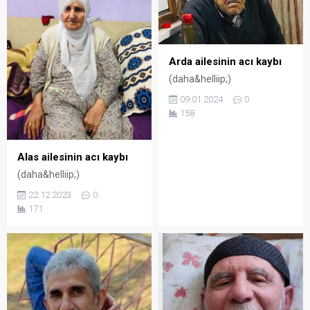
Arda ailesinin acı kaybı
(daha&helliip;)
09.01.2024
0
158
Alas ailesinin acı kaybı
(daha&helliip;)
22.12.2023
0
171